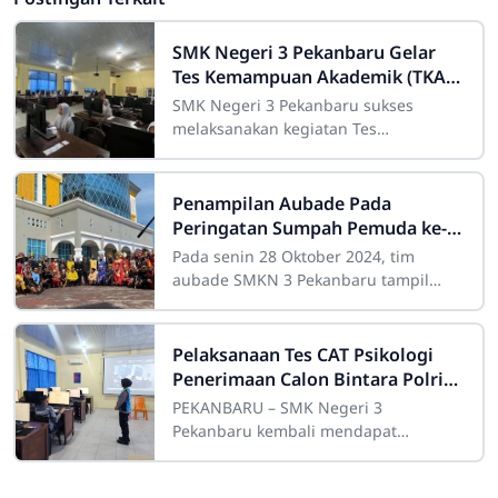
SMK Negeri 3 Pekanbaru Gelar
Tes Kemampuan Akademik (TKA)
2025
SMK Negeri 3 Pekanbaru sukses
melaksanakan kegiatan Tes
Kompetensi Akademik (TKA) selama
empat hari, mulai Senin, 3 November
hingga Kamis, 6 November
Penampilan Aubade Pada
Peringatan Sumpah Pemuda ke-
96 Tahun 2024
Pada senin 28 Oktober 2024, tim
aubade SMKN 3 Pekanbaru tampil
mengisi paduan suara untuk upacara
peringatan hari sumpah pemuda di
kantor walikota
Pelaksanaan Tes CAT Psikologi
Penerimaan Calon Bintara Polri
Tahun 2026 Berlangsung Sukses
PEKANBARU – SMK Negeri 3
dan Lancar
Pekanbaru kembali mendapat
kepercayaan untuk menjadi salah satu
fasilitas penyelenggara ujian CAT.