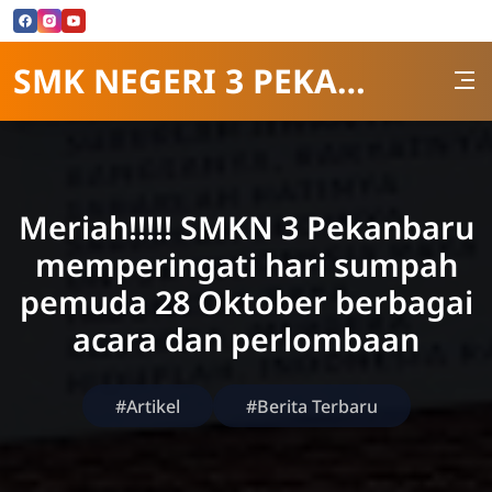
Skip to Content
SMK NEGERI 3 PEKANBARU
Meriah!!!!! SMKN 3 Pekanbaru
memperingati hari sumpah
pemuda 28 Oktober berbagai
acara dan perlombaan
#Artikel
#Berita Terbaru