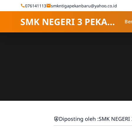
Skip to Content
076141113
smkntigapekanbaru@yahoo.co.id
SMK NEGERI 3 PEKANBARU
Be
Diposting oleh :
SMK NEGERI