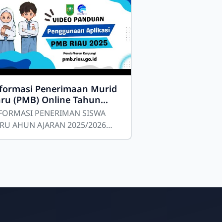
Bang
Haikal
Online
formasi Penerimaan Murid
ru (PMB) Online Tahun
lajaran 2025-2026
FORMASI PENERIMAN SISWA
RU AHUN AJARAN 2025/2026
FO UPDATE SMK Negeri 3
kanbaru kembali membuka
ndaftaran Sistem Penerimaan
rid Baru