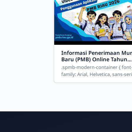
Informasi Penerimaan Mur
Baru (PMB) Online Tahun
Pelajaran 2026-2027
.spmb-modern-container { font-
family: Arial, Helvetica, sans-seri