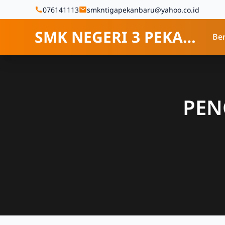
Skip to Content
076141113
smkntigapekanbaru@yahoo.co.id
SMK NEGERI 3 PEKANBARU
Be
PEN