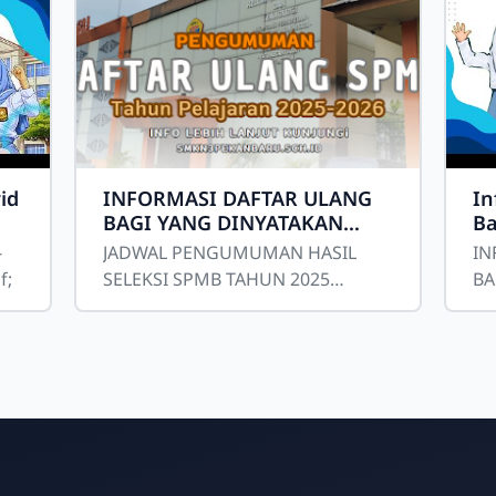
id
INFORMASI DAFTAR ULANG
In
BAGI YANG DINYATAKAN
Ba
LULUS SPMB SMK NEGERI 3
Pe
JADWAL PENGUMUMAN HASIL
IN
PEKANBARU TP. 2025/2026
f;
SELEKSI SPMB TAHUN 2025
BA
Pengumuman Hasil Seleksi SPMB
IN
Tahun Pelajaran 2025/2026 dapat
Pe
diakses melalui login akun
pe
Mu